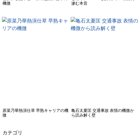
機微
滲む本音
原菜乃華熱演仕草 早熟キャリアの機
亀石太夏匡 交通事故 表情の機微か
微
ら読み解く壁
カテゴリ