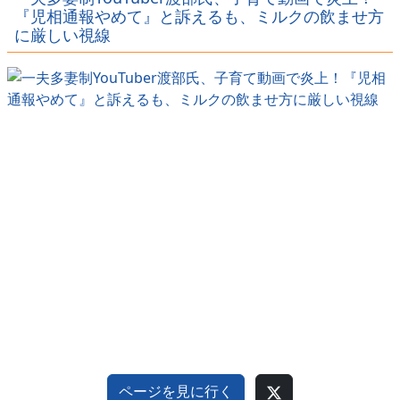
ｗｗｗｗ
ｗｗｗｗ
『児相通報やめて』と訴えるも、ミルクの飲ませ方
に厳しい視線
ページを見に行く