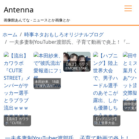
Antenna
画像館あんてな - ニュースとか画像とか
ホーム
時事ネタおもしろオリジナルブログ
一夫多妻制YouTuber渡部氏、子育て動画で炎上！『...
【炎上】カワラ
ボMORE STAR
遠藤まりん(18
歳)、イケメン男
性とラブラブ写
本田紗来、18歳
真流出ｗｗｗｗ
で“彼氏流出”！
ｗｗｗ
恋愛報道にファ
ン騒然
wwwwwwwwww
田中宏武
マガ葉月
あ“ツー
ト流出”
【流出】カワラ
【ハプニング】
疑惑とピ
ボ『CUTIE
陸上世界大会
の現状！
STREET』メン
で、男子ハード
バーがサッカー
ル選手のあそこ
選手とラブラブ
が露出、しかも
一夫多妻制YouTuber渡部氏、子育て動画で炎上！
流出ｗｗｗｗｗ
優勝しちゃうｗ