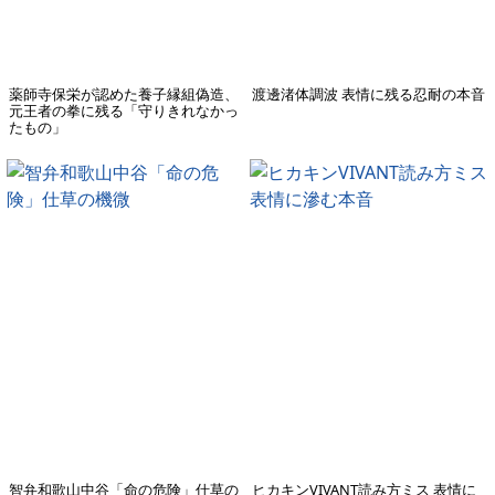
薬師寺保栄が認めた養子縁組偽造、
渡邊渚体調波 表情に残る忍耐の本音
元王者の拳に残る「守りきれなかっ
たもの」
智弁和歌山中谷「命の危険」仕草の
ヒカキンVIVANT読み方ミス 表情に