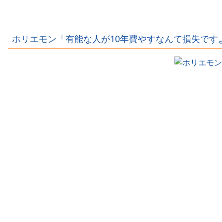
バーがサッカー
歳)、イケメン男
ル選手のあそこ
選手とラブラブ
性とラブラブ写
が露出、しかも
流出ｗｗｗｗｗ
真流出ｗｗｗｗ
優勝しちゃうｗ
ｗｗｗｗ
ｗｗｗ
ｗｗｗｗ
ホリエモン「有能な人が10年費やすなんて損失です