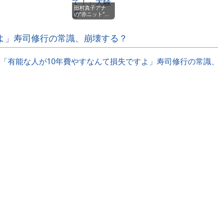
画を投稿ｗｗｗ
ｗｗｗｗｗｗｗ
田村真子アナ
ｗｗｗｗｗｗｗ
の“赤ニット”が
ｗｗｗｗｗｗｗ
ヤバすぎた…前
ｗｗｗ
屈みで胸元ピン
チ！視聴者「ひ
よ」寿司修行の常識、崩壊する？
やひや」「スタ
ッフ早く気づい
て！」大騒ぎ