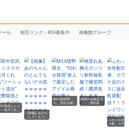
yツール
相互リンク・RSS募集中
画像館グループ
M!LK曽野舜
桃里れあ胸元ガ
太、“匂わせ疑
ッツリ新幹線私
田中宏武とミス
惑”炎上で露呈
服で爆笑悶絶！
マガ葉月くれ
したアイドル商
隣席羨ましすぎ
【画像】あのち
あ“ツーショッ
売の危うさ！
4000いいね
ゃんのとんでも
ト流出” 交際
ふわっち女性
ないデカ尻ｗｗ
疑惑とピッチで
信者、カラオ
ｗｗｗｗｗｗｗ
の現状！
店のグラスに
ｗｗｗｗｗｗｗ