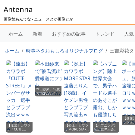
Antenna
画像館あんてな - ニュースとか画像とか
ホーム
新着
おすすめの記事
トレンド
人気
ホーム
時事ネタおもしろオリジナルブログ
三吉彩花タ
本田紗来、18歳
で“彼氏流出”！
恋愛報道にファ
ン騒然
wwwwwwwwww
【画像
ッシュ
【流出】カワラ
【炎上】カワラ
【ハプニング】
途端に
ボ『CUTIE
ボMORE STAR
陸上世界大会
ｗｗｗ
STREET』メン
遠藤まりん(18
で、男子ハード
ｗｗｗ