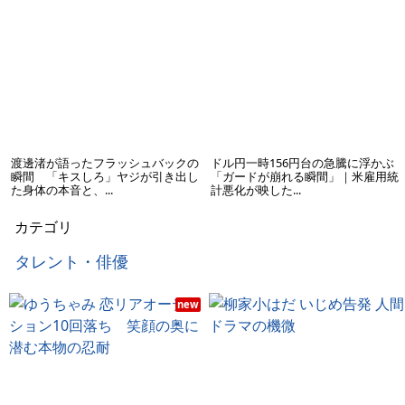
渡邊渚が語ったフラッシュバックの
ドル円一時156円台の急騰に浮かぶ
瞬間 「キスしろ」ヤジが引き出し
「ガードが崩れる瞬間」｜米雇用統
た身体の本音と、...
計悪化が映した...
カテゴリ
タレント・俳優
new