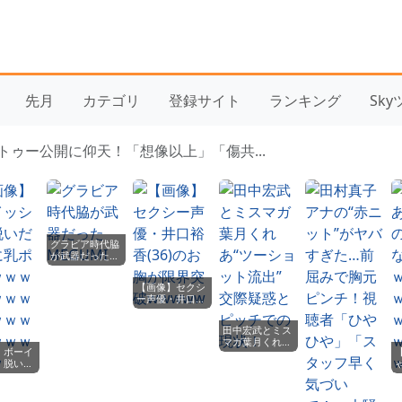
先月
カテゴリ
登録サイト
ランキング
Sk
トゥー公開に仰天！「想像以上」「傷共...
グラビア時代脇
が武器だった
MEGUMI
【画像】セクシ
ー声優・井口裕
香(36)のお胸が
限界突破
田中宏武とミス
wwwww
マガ葉月くれ
】ボーイ
あ“ツーショッ
、脱いだ
ト流出” 交際
乳ポロリ
疑惑とピッチで
ｗｗｗｗ
の現状！
ｗｗｗｗ