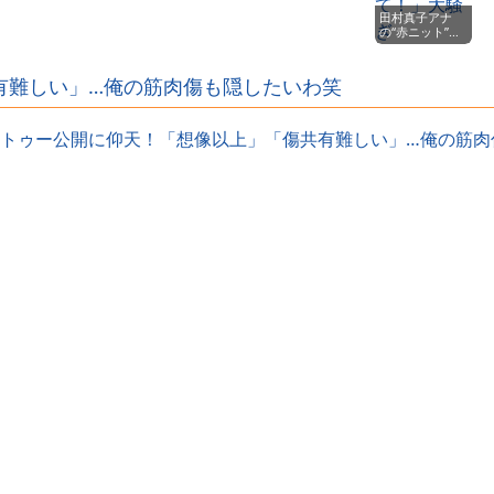
ｗｗｗｗ
田村真子アナ
の“赤ニット”が
ヤバすぎた…前
屈みで胸元ピン
チ！視聴者「ひ
有難しい」…俺の筋肉傷も隠したいわ笑
やひや」「スタ
ッフ早く気づい
て！」大騒ぎ