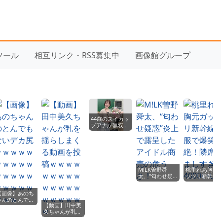
yツール
相互リンク・RSS募集中
画像館グループ
44歳のスイカッ
プアナが無双！
竹中知華の新デ
ジタル写真集が
熱い
M!LK曽野舜
桃里れあ胸元
太、“匂わせ疑
ッツリ新幹線
惑”炎上で露呈
服で爆笑悶絶
したアイドル商
隣席羨ましす
【画像】あのち
売の危うさ！
4000いいね
ゃんのとんでも
【動画】田中美
ないデカ尻ｗｗ
久ちゃんが乳を
ｗｗｗｗｗｗｗ
揺らしまくる動
ｗｗｗｗｗｗｗ