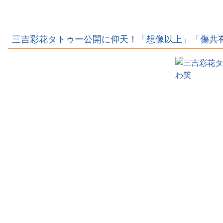
バーがサッカー
歳)、イケメン男
ル選手のあそこ
ｗｗｗ
選手とラブラブ
性とラブラブ写
が露出、しかも
流出ｗｗｗｗｗ
真流出ｗｗｗｗ
優勝しちゃうｗ
ｗｗｗｗ
ｗｗｗ
ｗｗｗｗ
三吉彩花タトゥー公開に仰天！「想像以上」「傷共