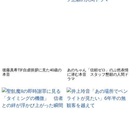
後藤真希TIF自虐挨拶に見た40歳の
あのちゃん「信頼ゼロ」のぶ然表情
本音
に潜む本音 スタッフ懇願の人間ド
ラマ