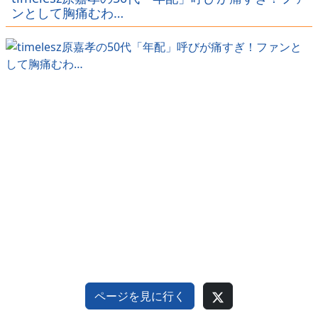
ｗｗｗｗ
ｗｗｗ
ンとして胸痛むわ…
ページを見に行く