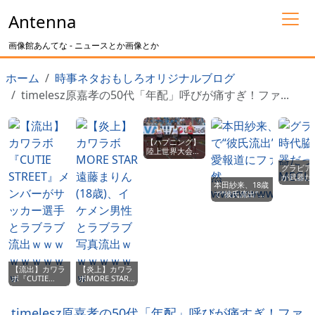
Antenna
画像館あんてな - ニュースとか画像とか
ホーム
時事ネタおもしろオリジナルブログ
timelesz原嘉孝の50代「年配」呼びが痛すぎ！ファ...
【ハプニング】
陸上世界大会
で、男子ハード
グラビア
ル選手のあそこ
が武器だ
が露出、しかも
本田紗来、18歳
MEGUMI
優勝しちゃうｗ
で“彼氏流出”！
ｗｗｗｗ
恋愛報道にファ
ン騒然
wwwwwwwwww
【流出】カワラ
【炎上】カワラ
ボ『CUTIE
ボMORE STAR
STREET』メン
遠藤まりん(18
バーがサッカー
歳)、イケメン男
選手とラブラブ
性とラブラブ写
timelesz原嘉孝の50代「年配」呼びが痛すぎ！ファ
流出ｗｗｗｗｗ
真流出ｗｗｗｗ