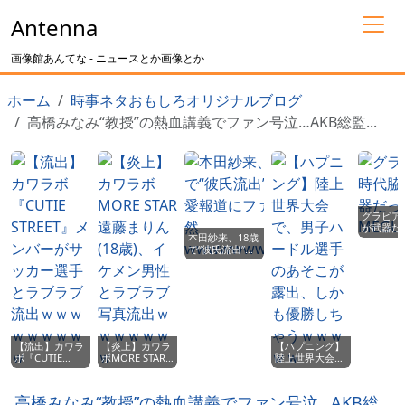
Antenna
画像館あんてな - ニュースとか画像とか
ホーム
時事ネタおもしろオリジナルブログ
高橋みなみ“教授”の熱血講義でファン号泣…AKB総監...
グラビア
が武器だ
本田紗来、18歳
MEGUMI
で“彼氏流出”！
恋愛報道にファ
ン騒然
wwwwwwwwww
【流出】カワラ
【炎上】カワラ
【ハプニング】
ボ『CUTIE
ボMORE STAR
陸上世界大会
STREET』メン
遠藤まりん(18
で、男子ハード
バーがサッカー
歳)、イケメン男
ル選手のあそこ
選手とラブラブ
性とラブラブ写
が露出、しかも
高橋みなみ“教授”の熱血講義でファン号泣…AKB総
流出ｗｗｗｗｗ
真流出ｗｗｗｗ
優勝しちゃうｗ