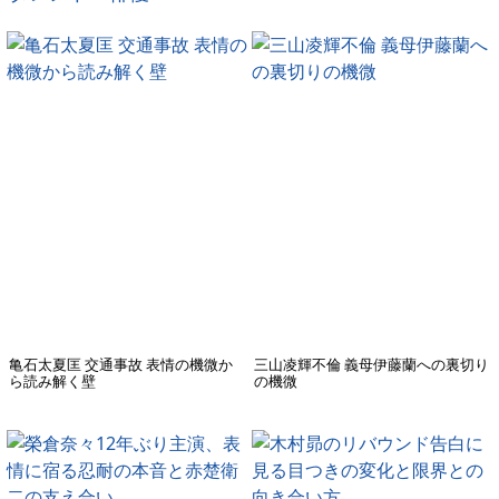
亀石太夏匡 交通事故 表情の機微か
三山凌輝不倫 義母伊藤蘭への裏切り
ら読み解く壁
の機微