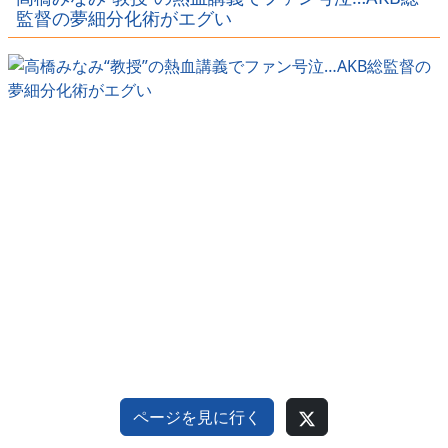
ｗｗｗｗ
ｗｗｗ
ｗｗｗｗ
監督の夢細分化術がエグい
ページを見に行く