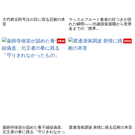
大竹耕太郎号泣の目に宿る忍耐の本
マッスルフルート奏者の目つきが揺
音
れた瞬間——35歳損保退職から世界
金までの「限界...
new
new
薬師寺保栄が認めた養子縁組偽造、
渡邊渚体調波 表情に残る忍耐の本音
元王者の拳に残る「守りきれなかっ