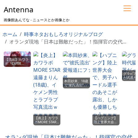
Antenna
画像館あんてな - ニュースとか画像とか
ホーム
時事ネタおもしろオリジナルブログ
オランダ現地「日本は難敵だった」！指揮官の交代...
【流出】カワラ
ボ『CUTIE
STREET』メン
バーがサッカー
グラビア
選手とラブラブ
が武器だ
流出ｗｗｗｗｗ
本田紗来、18歳
MEGUMI
ｗｗｗｗ
で“彼氏流出”！
恋愛報道にファ
ン騒然
wwwwwwwwww
【炎上】カワラ
【ハプニング】
ボMORE STAR
陸上世界大会
遠藤まりん(18
で、男子ハード
歳)、イケメン男
ル選手のあそこ
性とラブラブ写
が露出、しかも
オランダ現地「日本は難敵だった」！指揮官の交代
真流出ｗｗｗｗ
優勝しちゃうｗ