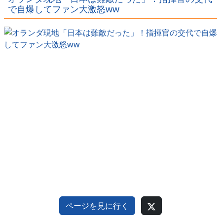
ｗｗｗ
ｗｗｗｗ
で自爆してファン大激怒ww
ページを見に行く