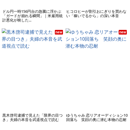
ドル円一時156円台の急騰に浮かぶ
ヒコロヒーが割引おにぎりを買わな
「ガードが崩れる瞬間」｜米雇用統
い「稼いでるから」の深い本音
計悪化が映した...
new
new
黒木啓司逮捕で見えた「限界の目つ
ゆうちゃみ 恋リアオーディション10
き」夫婦の本音を武道視点で読む
回落ち 笑顔の奥に潜む本物の忍耐