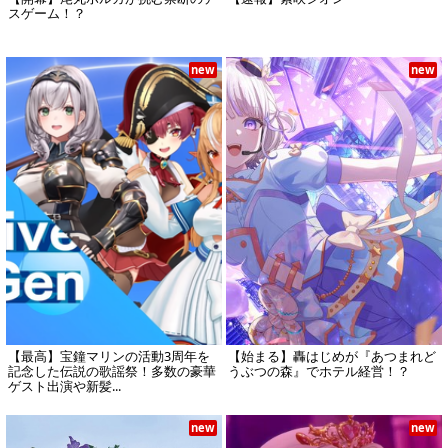
スゲーム！？
new
new
【最高】宝鐘マリンの活動3周年を
【始まる】轟はじめが『あつまれど
記念した伝説の歌謡祭！多数の豪華
うぶつの森』でホテル経営！？
ゲスト出演や新髪...
new
new