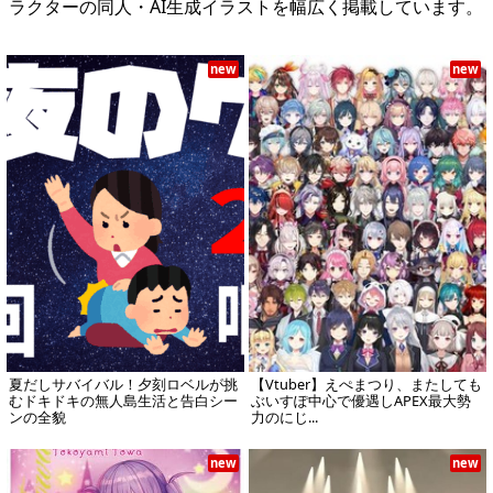
ラクターの同人・AI生成イラストを幅広く掲載しています。
new
new
夏だしサバイバル！夕刻ロベルが挑
【Vtuber】えぺまつり、またしても
むドキドキの無人島生活と告白シー
ぶいすぽ中心で優遇しAPEX最大勢
ンの全貌
力のにじ...
new
new