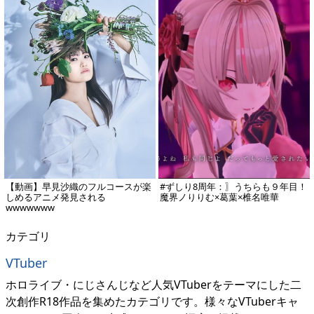
【動画】早見沙織のフルコースが楽
#ずしり8周年：〗うちらも９年目！
しめるアニメ発見される
魔界ノりりむ×葛葉×椎名唯華
wwwwwww
カテゴリ
VTuber
ホロライブ・にじさんじなど人気VTuberをテーマにした二
次創作R18作品を集めたカテゴリです。様々なVTuberキャ