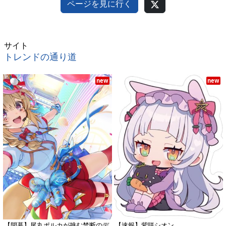
ページを見に行く
サイト
トレンドの通り道
new
new
【開幕】尾丸ポルカが挑む禁断のデ
【速報】紫咲シオン