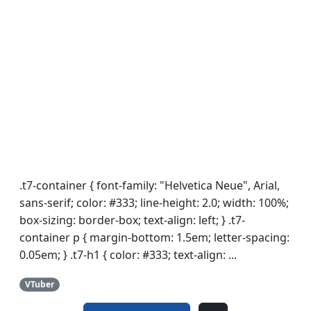
.t7-container { font-family: "Helvetica Neue", Arial,
sans-serif; color: #333; line-height: 2.0; width: 100%;
box-sizing: border-box; text-align: left; } .t7-
container p { margin-bottom: 1.5em; letter-spacing:
0.05em; } .t7-h1 { color: #333; text-align: ...
VTuber