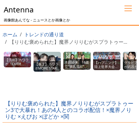
Antenna
画像館あんてな - ニュースとか画像とか
ホーム
トレンドの通り道
【りりむ褒められた】魔界ノりりむがスプラトゥー...
【流出】カワラ
本田紗来、18歳
【ハプニング】
グラビア
ボ『CUTIE
【炎上】カワラ
で“彼氏流出”！
陸上世界大会
が武器だ
STREET』メン
ボMORE STAR
恋愛報道にファ
で、男子ハード
MEGUMI
バーがサッカー
遠藤まりん(18
ン騒然
ル選手のあそこ
選手とラブラブ
歳)、イケメン男
wwwwwwwwww
が露出、しかも
流出ｗｗｗｗｗ
性とラブラブ写
優勝しちゃうｗ
ｗｗｗｗ
真流出ｗｗｗｗ
ｗｗｗｗ
ｗｗｗ
【りりむ褒められた】魔界ノりりむがスプラトゥー
ン3で大暴れ！あの4人とのコラボ配信！×魔界ノり
りむ ×えびお ×ぼどか ×関