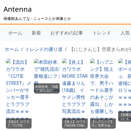
Antenna
画像館あんてな - ニュースとか画像とか
ホーム
新着
おすすめの記事
トレンド
人気
ホーム
トレンドの通り道
【にじさんじ】空星きらめが挑
本田紗来、18歳
で“彼氏流出”！
恋愛報道にファ
ン騒然
wwwwwwwwww
【画像
ッシュ
【流出】カワラ
【炎上】カワラ
【ハプニング】
途端に
ボ『CUTIE
ボMORE STAR
陸上世界大会
ｗｗｗ
STREET』メン
遠藤まりん(18
で、男子ハード
ｗｗｗ