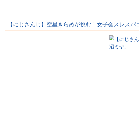
バーがサッカー
歳)、イケメン男
ル選手のあそこ
ｗｗｗ
選手とラブラブ
性とラブラブ写
が露出、しかも
流出ｗｗｗｗｗ
真流出ｗｗｗｗ
優勝しちゃうｗ
ｗｗｗｗ
ｗｗｗ
ｗｗｗｗ
【にじさんじ】空星きらめが挑む！女子会スレスパコラ