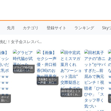
先月
カテゴリ
登録サイト
ランキング
Sk
む！女子会スレスパ...
グラビア時代脇
が武器だった
MEGUMI
【画像】セクシ
ー声優・井口裕
香(36)のお胸が
限界突破
田中宏武とミス
wwwww
マガ葉月くれ
】ボーイ
あ“ツーショッ
、脱いだ
ト流出” 交際
乳ポロリ
疑惑とピッチで
ｗｗｗｗ
の現状！
ｗｗｗｗ