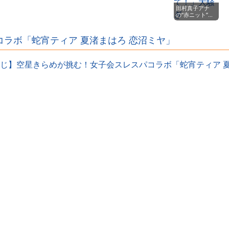
ｗｗｗｗ
田村真子アナ
の“赤ニット”が
ヤバすぎた…前
屈みで胸元ピン
チ！視聴者「ひ
ボ「蛇宵ティア‬ 夏渚まはろ‬ 恋沼ミヤ」
やひや」「スタ
ッフ早く気づい
て！」大騒ぎ