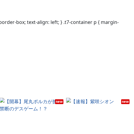
border-box; text-align: left; } .t7-container p { margin-
new
new