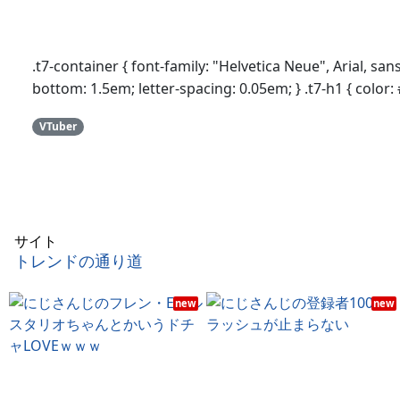
.t7-container { font-family: "Helvetica Neue", Arial, sans
bottom: 1.5em; letter-spacing: 0.05em; } .t7-h1 { color: #
VTuber
サイト
トレンドの通り道
new
new