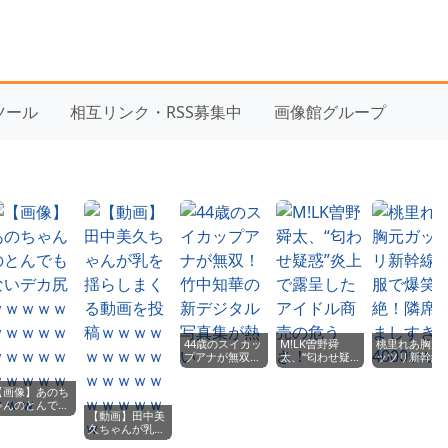
yツール
相互リンク・RSS募集中
画像館グループ
44歳のスイカッ
M!LK曽野舜
桃里れあ胸元
プアナが無双！
太、“匂わせ疑
ッツリ新幹線
竹中知華の新デ
惑”炎上で露呈
服で爆笑悶絶
ジタル写真集が
したアイドル商
隣席羨ましす
【画像】あのち
熱い
売の危うさ！
4000いいね
ゃんのとんでも
【動画】田中美
ないデカ尻ｗｗ
久ちゃんが乳を
ｗｗｗｗｗｗｗ
揺らしまくる動
ｗｗｗｗｗｗｗ