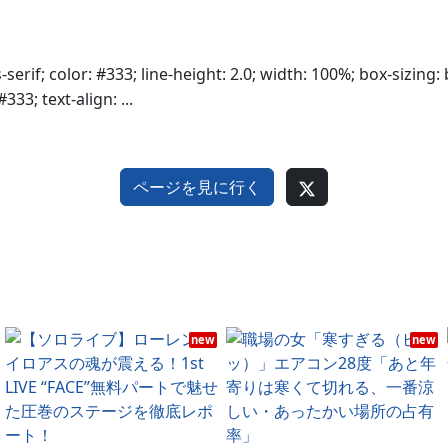
-serif; color: #333; line-height: 2.0; width: 100%; box-sizing: 
333; text-align: ...
ページを見に行く
new
new