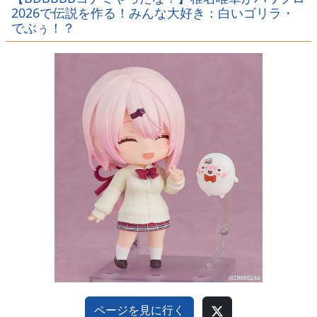
ｗｗｗｗ
ｗｗｗ
ｗｗｗｗ
2026で伝説を作る！みんな大好き：白いゴリラ・
でぶぅ！？
ページを見に行く