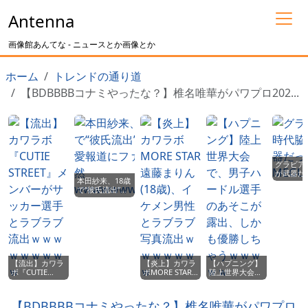
Antenna
画像館あんてな - ニュースとか画像とか
ホーム
トレンドの通り道
【BDBBBBコナミやったな？】椎名唯華がパワプロ202...
グラビア
が武器だ
本田紗来、18歳
MEGUMI
で“彼氏流出”！
恋愛報道にファ
ン騒然
wwwwwwwwww
【流出】カワラ
【炎上】カワラ
【ハプニング】
ボ『CUTIE
ボMORE STAR
陸上世界大会
STREET』メン
遠藤まりん(18
で、男子ハード
バーがサッカー
歳)、イケメン男
ル選手のあそこ
選手とラブラブ
性とラブラブ写
が露出、しかも
【BDBBBBコナミやったな？】椎名唯華がパワプロ
流出ｗｗｗｗｗ
真流出ｗｗｗｗ
優勝しちゃうｗ