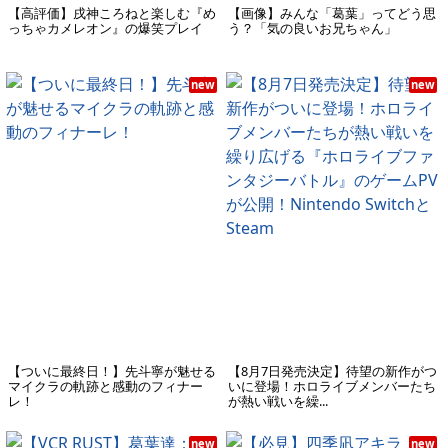
【高評価】戌神ころねと楽しむ『め
【画像】みんな「葛葉」ってどう思
っちゃカメレオン』の爆笑プレイ
う？「気の良いお兄ちゃん」
new
new
【ついに最終日！】先斗寧が魅せる
【8月7日発売決定】待望の新作がつ
マイクラの軌跡と感動のフィナー
いに登場！ホロライブメンバーたち
レ！
が熱い戦いを繰...
new
new