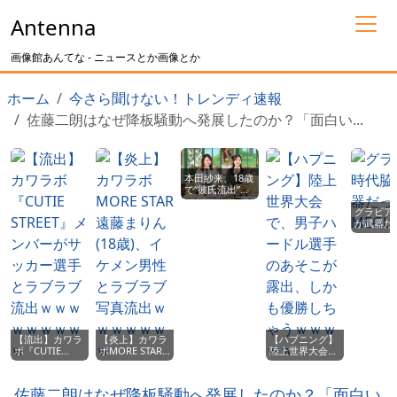
Antenna
画像館あんてな - ニュースとか画像とか
ホーム
今さら聞けない！トレンディ速報
佐藤二朗はなぜ降板騒動へ発展したのか？「面白い...
本田紗来、18歳
で“彼氏流出”！
恋愛報道にファ
グラビア
ン騒然
が武器だ
wwwwwwwwww
MEGUMI
【流出】カワラ
【炎上】カワラ
【ハプニング】
ボ『CUTIE
ボMORE STAR
陸上世界大会
STREET』メン
遠藤まりん(18
で、男子ハード
バーがサッカー
歳)、イケメン男
ル選手のあそこ
選手とラブラブ
性とラブラブ写
が露出、しかも
佐藤二朗はなぜ降板騒動へ発展したのか？「面白い
流出ｗｗｗｗｗ
真流出ｗｗｗｗ
優勝しちゃうｗ