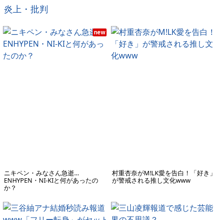
炎上・批判
new
ニキペン・みなさん急逝…
村重杏奈がM!LK愛を告白！「好き」
ENHYPEN・NI-KIと何があったの
が警戒される推し文化www
か？