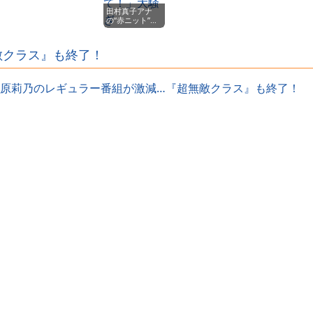
画を投稿ｗｗｗ
田村真子アナ
ｗｗｗｗｗｗｗ
の“赤ニット”が
ｗｗｗｗｗｗｗ
ヤバすぎた…前
ｗｗｗ
屈みで胸元ピン
チ！視聴者「ひ
敵クラス』も終了！
やひや」「スタ
ッフ早く気づい
て！」大騒ぎ