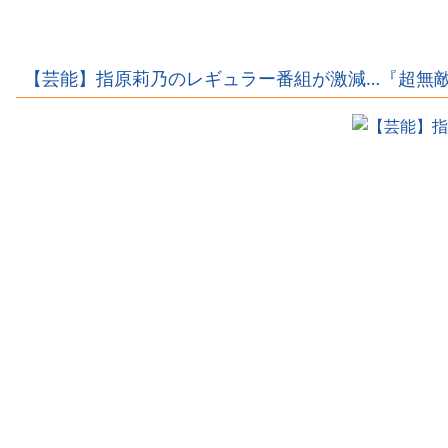
バーがサッカー
ル選手のあそこ
選手とラブラブ
が露出、しかも
流出ｗｗｗｗｗ
優勝しちゃうｗ
ｗｗｗｗ
ｗｗｗｗ
【芸能】指原莉乃のレギュラー番組が激減…『超無