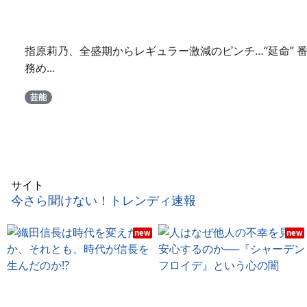
指原莉乃、全盛期からレギュラー激減のピンチ…“延命” 
務め...
芸能
サイト
今さら聞けない！トレンディ速報
new
new