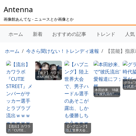
Antenna
画像館あんてな - ニュースとか画像とか
ホーム
新着
おすすめの記事
トレンド
人気
ホーム
今さら聞けない！トレンディ速報
【芸能】指原
【炎上】カワラ
ボMORE STAR
遠藤まりん(18
グラビ
歳)、イケメン男
が武器
性とラブラブ写
本田紗来、18歳
MEGUM
真流出ｗｗｗｗ
で“彼氏流出”！
ｗｗｗ
恋愛報道にファ
ン騒然
wwwwwwwwww
【流出】カワラ
【ハプニング】
ボ『CUTIE
陸上世界大会
STREET』メン
で、男子ハード