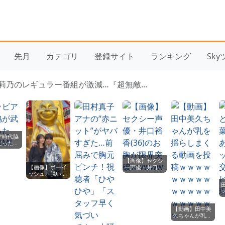
先月
カテゴリ
登録サイト
ランキング
Sk
莉乃のレギュラー番組が激減…『超無敵...
ア時代脇
だった
I
【画像】セクシ
【画像】ボーイ
ー声優・井口裕
ッシュ、脱いだ
香(36)のお胸が
途端に乳ポロリ
限界突破
ｗｗｗｗｗｗｗ
wwwww
ｗｗｗｗｗｗｗ
ｗｗｗｗｗｗｗ
【動画】田中美
久ちゃんが乳を
揺らしまくる動