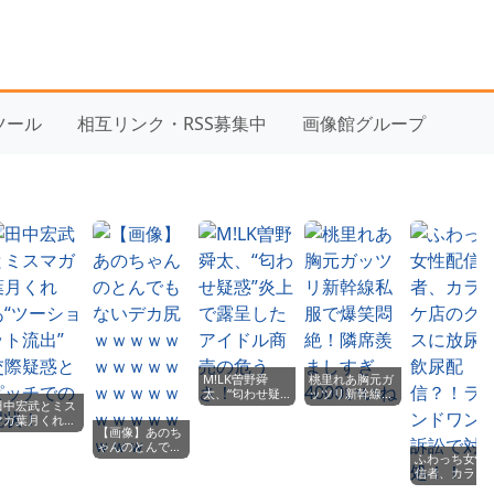
yツール
相互リンク・RSS募集中
画像館グループ
M!LK曽野舜
桃里れあ胸元ガ
太、“匂わせ疑
ッツリ新幹線私
田中宏武とミス
惑”炎上で露呈
服で爆笑悶絶！
マガ葉月くれ
したアイドル商
隣席羨ましすぎ
【画像】あのち
あ“ツーショッ
売の危うさ！
4000いいね
ゃんのとんでも
ト流出” 交際
ふわっち女性
ないデカ尻ｗｗ
疑惑とピッチで
信者、カラオ
ｗｗｗｗｗｗｗ
の現状！
店のグラスに
ｗｗｗｗｗｗｗ