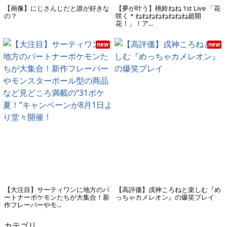
【画像】にじさんじだと誰が好きな
【夢が叶う】桃鈴ねね 1st Live 「花
の？
咲く＊ねねねねねねねね超開
花！」！ア...
new
new
【大注目】サーティワンに地方のパ
【高評価】戌神ころねと楽しむ『め
ートナーポケモンたちが大集合！新
っちゃカメレオン』の爆笑プレイ
作フレーバーやモ...
カテゴリ