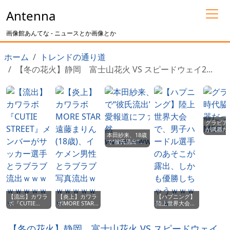
Antenna
画像館あんてな - ニュースとか画像とか
ホーム
トレンドの通り道
【冬の花火】静岡 富士山花火 VS スピードウェイ2...
グラビア
が武器だ
本田紗来、18歳
MEGUMI
で“彼氏流出”！
恋愛報道にファ
ン騒然
wwwwwwwwww
【流出】カワラ
【炎上】カワラ
【ハプニング】
ボ『CUTIE
ボMORE STAR
陸上世界大会
STREET』メン
遠藤まりん(18
で、男子ハード
バーがサッカー
歳)、イケメン男
ル選手のあそこ
選手とラブラブ
性とラブラブ写
が露出、しかも
【冬の花火】静岡 富士山花火 VS スピードウェイ
流出ｗｗｗｗｗ
真流出ｗｗｗｗ
優勝しちゃうｗ