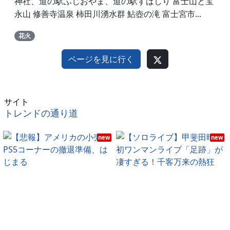
神社、道の駅ふじおやま、道の駅すばしり 富士山と宝
永山 修善寺温泉 柿田川湧水群 鮎壺の滝 富士宮市...
花火
ページを見に行く
サイト
トレンドの通り道
new
new