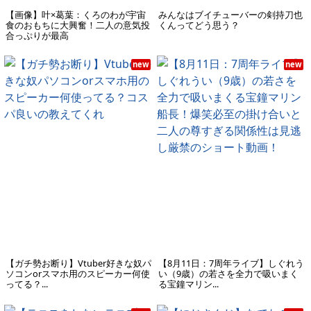
【画像】叶×葛葉：くろのわが宇宙
みんなはブイチューバーの剣持刀也
食のおもちに大興奮！二人の意気投
くんってどう思う？
合っぷりが最高
new
new
【ガチ勢お断り】Vtuber好きな奴パ
【8月11日：7周年ライブ】しぐれう
ソコンorスマホ用のスピーカー何使
い（9歳）の若さを全力で吸いまく
ってる？...
る宝鐘マリン...