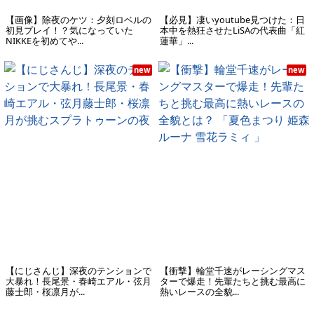
【画像】除夜のケツ：夕刻ロベルの
【必見】凄いyoutube見つけた：日
初見プレイ！？気になっていた
本中を熱狂させたLiSAの代表曲「紅
NIKKEを初めてや...
蓮華」...
new
new
【にじさんじ】深夜のテンションで
【衝撃】輪堂千速がレーシングマス
大暴れ！長尾景・春崎エアル・弦月
ターで爆走！先輩たちと挑む最高に
藤士郎・桜凛月が...
熱いレースの全貌...