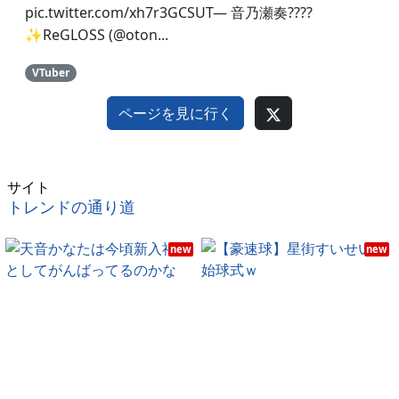
pic.twitter.com/xh7r3GCSUT— 音乃瀬奏????
✨ReGLOSS (@oton...
VTuber
ページを見に行く
サイト
トレンドの通り道
new
new