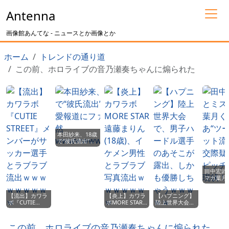
Antenna
画像館あんてな - ニュースとか画像とか
ホーム
トレンドの通り道
この前、ホロライブの音乃瀬奏ちゃんに煽られた
本田紗来、18歳
で“彼氏流出”！
恋愛報道にファ
ン騒然
wwwwwwwwww
田中宏武
マガ葉月
あ“ツー
ト流出”
【流出】カワラ
【炎上】カワラ
【ハプニング】
疑惑とピ
ボ『CUTIE
ボMORE STAR
陸上世界大会
の現状！
STREET』メン
遠藤まりん(18
で、男子ハード
バーがサッカー
歳)、イケメン男
ル選手のあそこ
選手とラブラブ
性とラブラブ写
が露出、しかも
この前、ホロライブの音乃瀬奏ちゃんに煽られた
流出ｗｗｗｗｗ
真流出ｗｗｗｗ
優勝しちゃうｗ