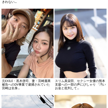
きれない...
元EXILE・黒木啓司、妻・宮崎麗果
スリム真栄田、セクシー女優の熊本
被告へのDV事案で逮捕されていた
支援への一部の声にぴしゃり 「汚い
宮崎は全身...
お金と批判して...