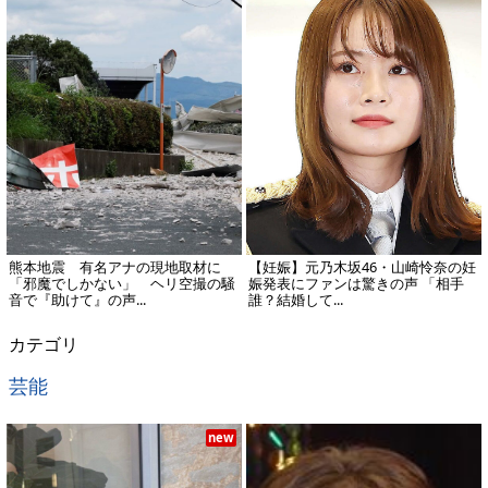
熊本地震 有名アナの現地取材に
【妊娠】元乃木坂46・山崎怜奈の妊
「邪魔でしかない」 ヘリ空撮の騒
娠発表にファンは驚きの声 「相手
音で『助けて』の声...
誰？結婚して...
カテゴリ
芸能
new