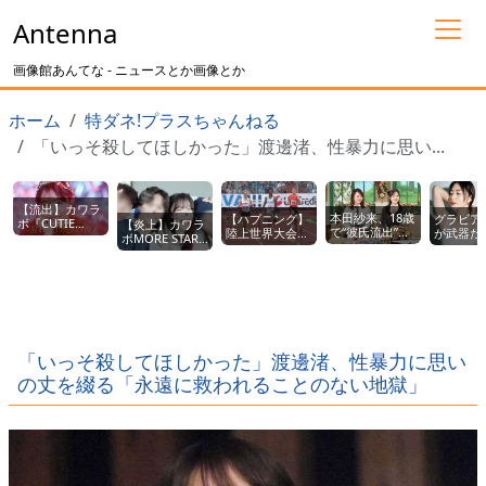
Antenna
画像館あんてな - ニュースとか画像とか
ホーム
特ダネ!プラスちゃんねる
「いっそ殺してほしかった」渡邊渚、性暴力に思い...
【流出】カワラ
本田紗来、18歳
【ハプニング】
グラビア
ボ『CUTIE
【炎上】カワラ
で“彼氏流出”！
陸上世界大会
が武器だ
STREET』メン
ボMORE STAR
恋愛報道にファ
で、男子ハード
MEGUMI
バーがサッカー
遠藤まりん(18
ン騒然
ル選手のあそこ
選手とラブラブ
歳)、イケメン男
wwwwwwwwww
が露出、しかも
流出ｗｗｗｗｗ
性とラブラブ写
優勝しちゃうｗ
ｗｗｗｗ
真流出ｗｗｗｗ
ｗｗｗｗ
ｗｗｗ
「いっそ殺してほしかった」渡邊渚、性暴力に思い
の丈を綴る「永遠に救われることのない地獄」