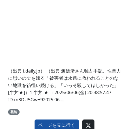
（出典 i.daily.jp） （出典 渡邊渚さん独占手記、性暴力
に思いの丈を綴る「被害者は永遠に救われることのな
い地獄を彷徨い続ける」「いっそ殺してほしかった」
[牛丼★]）1 牛丼 ★ ：2025/06/06(金) 20:38:57.47
ID:m3DU5Gw+92025.06....
芸能
ページを見に行く