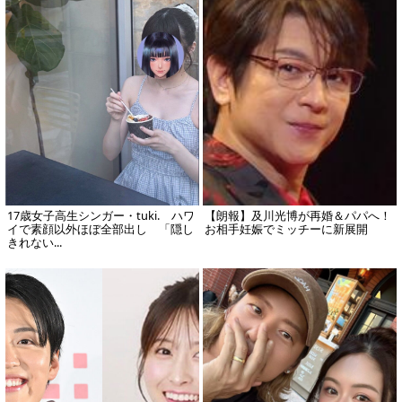
17歳女子高生シンガー・tuki. ハワ
【朗報】及川光博が再婚＆パパへ！
イで素顔以外ほぼ全部出し 「隠し
お相手妊娠でミッチーに新展開
きれない...