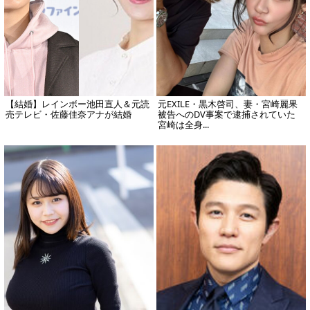
【結婚】レインボー池田直人＆元読
元EXILE・黒木啓司、妻・宮崎麗果
売テレビ・佐藤佳奈アナが結婚
被告へのDV事案で逮捕されていた
宮崎は全身...