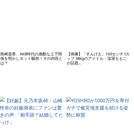
島崎遥香、AKB時代の過酷な上下関
【画像】「すんげえ」143センチ Iカ
係を明かしネット騒然！その内容と
ップ 38kgのアイドル・塩望ももこ
は？
が話題...