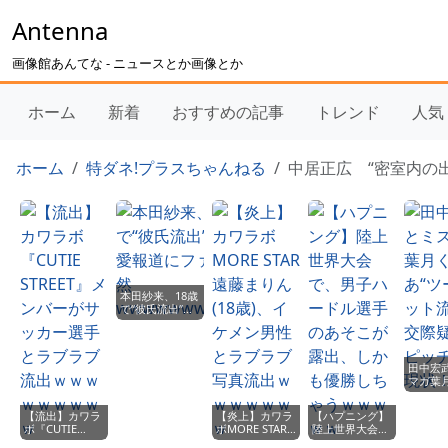
Antenna
画像館あんてな - ニュースとか画像とか
ホーム
新着
おすすめの記事
トレンド
人気
ホーム
特ダネ!プラスちゃんねる
中居正広 “密室内の出
本田紗来、18歳
で“彼氏流出”！
恋愛報道にファ
ン騒然
wwwwwwwwww
田中宏
マガ葉
あ“ツー
ト流出”
【流出】カワラ
【炎上】カワラ
【ハプニング】
疑惑と
ボ『CUTIE
ボMORE STAR
陸上世界大会
の現状
STREET』メン
遠藤まりん(18
で、男子ハード