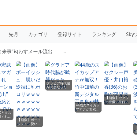
先月
カテゴリ
登録サイト
ランキング
Sk
来事”匂わすメール流出！ ...
グラビア時代脇
が武器だった
MEGUMI
【画像】セクシ
ー声優・井口裕
44歳のスイカッ
香(36)のお胸が
プアナが無双！
限界突破
武とミス
竹中知華の新デ
wwwww
月くれ
ジタル写真集が
【画像】ボーイ
ショッ
熱い
ッシュ、脱いだ
 交際
途端に乳ポロリ
ピッチで
ｗｗｗｗｗｗｗ
！
ｗｗｗｗｗｗｗ