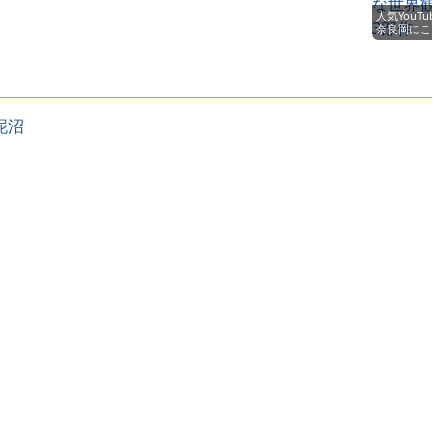
送で胸をバルン
ｗｗｗｗｗｗｗ
葉」やはり弟だ
人気YouTube
ブルン揺らして
な
奈良岡にこ、
しまうｗｗｗｗ
2nd写真集
ｗｗｗｗ
『VINYL BOO
＠NICO』自
機で販売 昭
レトロな世界
の3部作