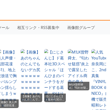
yツール
相互リンク・RSS募集中
画像館グループ
M!LK曽野舜
太、“匂わせ疑
惑”炎上で露呈
したアイドル商
【画像】あのち
【にじさんじ】
売の危うさ！
ゃんのとんでも
ド葛本社3Dスペ
【画像】美人声
ないデカ尻ｗｗ
シャル「ほんひ
優・礒部花凜
ｗｗｗｗｗｗｗ
まのパンチラを
(31)、地上波放
ｗｗｗｗｗｗｗ
ガードする葛