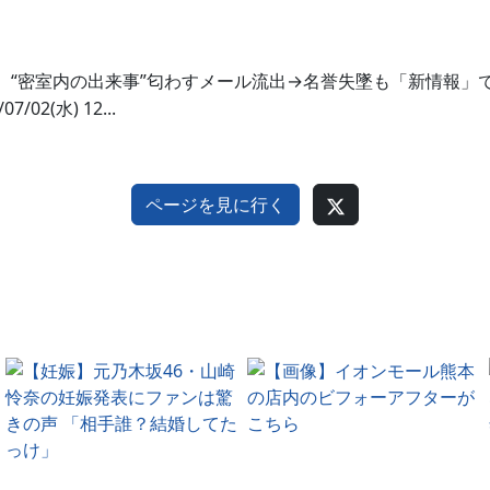
【中居正広】“密室内の出来事”匂わすメール流出→名誉失墜も「新情報」で抗
7/02(水) 12...
ページを見に行く