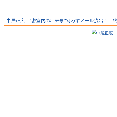
バーがサッカー
歳)、イケメン男
ル選手のあそこ
選手とラブラブ
性とラブラブ写
が露出、しかも
流出ｗｗｗｗｗ
真流出ｗｗｗｗ
優勝しちゃうｗ
ｗｗｗｗ
ｗｗｗ
ｗｗｗｗ
中居正広 “密室内の出来事”匂わすメール流出！ 終