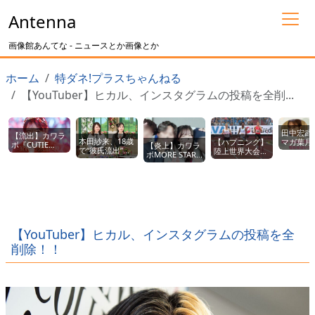
Antenna
画像館あんてな - ニュースとか画像とか
ホーム
特ダネ!プラスちゃんねる
【YouTuber】ヒカル、インスタグラムの投稿を全削...
田中宏武
【流出】カワラ
本田紗来、18歳
【ハプニング】
マガ葉月
ボ『CUTIE
【炎上】カワラ
で“彼氏流出”！
陸上世界大会
あ“ツー
STREET』メン
ボMORE STAR
恋愛報道にファ
で、男子ハード
ト流出”
バーがサッカー
遠藤まりん(18
ン騒然
ル選手のあそこ
疑惑とピ
選手とラブラブ
歳)、イケメン男
wwwwwwwwww
が露出、しかも
の現状！
流出ｗｗｗｗｗ
性とラブラブ写
優勝しちゃうｗ
ｗｗｗｗ
真流出ｗｗｗｗ
ｗｗｗｗ
ｗｗｗ
【YouTuber】ヒカル、インスタグラムの投稿を全
削除！！