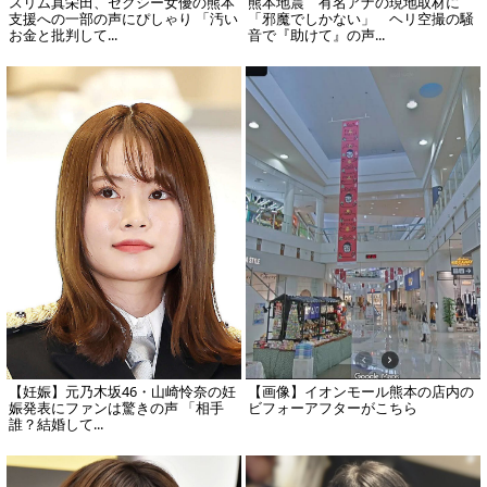
スリム真栄田、セクシー女優の熊本
熊本地震 有名アナの現地取材に
支援への一部の声にぴしゃり 「汚い
「邪魔でしかない」 ヘリ空撮の騒
お金と批判して...
音で『助けて』の声...
【妊娠】元乃木坂46・山崎怜奈の妊
【画像】イオンモール熊本の店内の
娠発表にファンは驚きの声 「相手
ビフォーアフターがこちら
誰？結婚して...