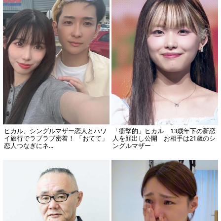
ヒカル、シングルマザー恋人とハワ
「衝撃的」ヒカル 13歳年下の新恋
イ旅行でラブラブ密着！ 「おてて」
人を顔出し公開 お相手は21歳のシ
恋人つなぎにネ...
ングルマザー