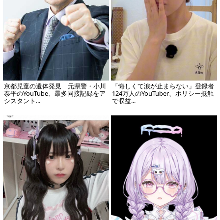
京都児童の遺体発見 元県警・小川
「悔しくて涙が止まらない」登録者
泰平のYouTube、最多同接記録をア
124万人のYouTuber、ポリシー抵触
シスタント...
で収益...