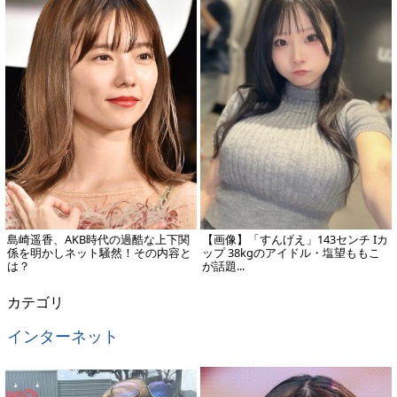
島崎遥香、AKB時代の過酷な上下関
【画像】「すんげえ」143センチ Iカ
係を明かしネット騒然！その内容と
ップ 38kgのアイドル・塩望ももこ
は？
が話題...
カテゴリ
インターネット